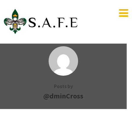
Posts by
@dminCross