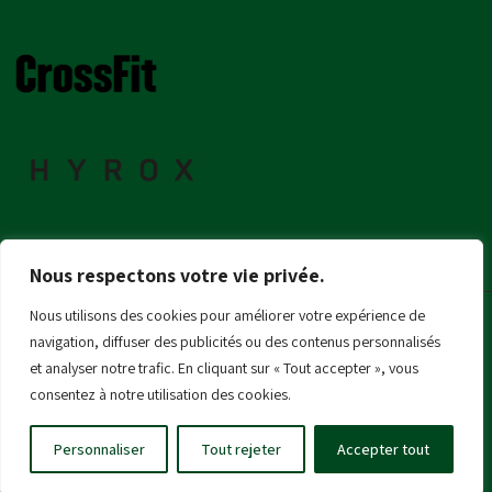
Nous respectons votre vie privée.
Nous utilisons des cookies pour améliorer votre expérience de
navigation, diffuser des publicités ou des contenus personnalisés
et analyser notre trafic. En cliquant sur « Tout accepter », vous
© 2024 Copyright Crossfit S.A.F.E -
Mentions légales
- Réalisation Nine-
consentez à notre utilisation des cookies.
Web.
Personnaliser
Tout rejeter
Accepter tout